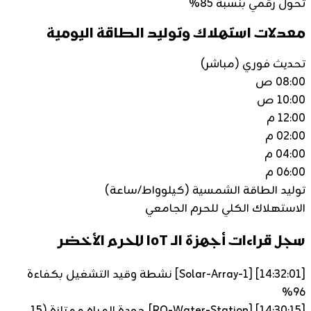
تحول رقمي بنسبة 85%
معدلات استهلاك وتوليد الطاقة اليومية
تحديث فوري (مباشر)
08:00 ص
10:00 ص
12:00 م
02:00 م
04:00 م
06:00 م
توليد الطاقة الشمسية (كيلوواط/ساعة)
الاستهلاك الكلي للحرم الجامعي
سجل قراءات أجهزة الـ IoT للحرم الأخضر
[14:32:01]
[Solar-Array-1] نشطة وقيد التشغيل بكفاءة
96%
[14:30:15]
[RO-Water-Station] جودة المياه ممتازة (15