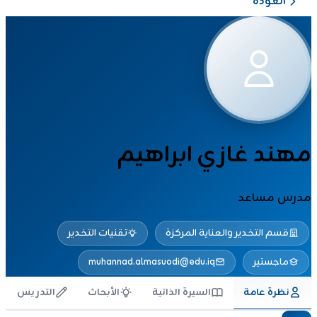
العودة
مهند غازي ابراهيم
مدرس مساعد
قسم التخدير والعناية المركزة
تقنيات التخدير
ماجستير
muhannad.almasuodi@edu.iq
نظرة عامة
السيرة الذاتية
الأبحاث
التدريس