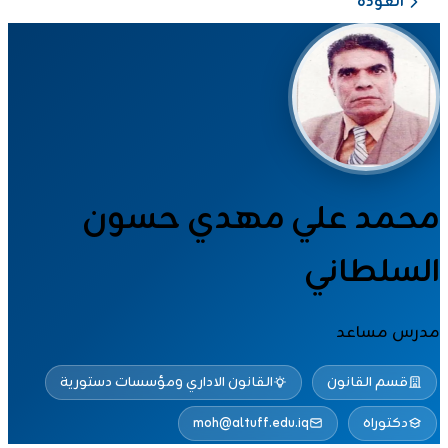
العودة
محمد علي مهدي حسون
السلطاني
مدرس مساعد
قسم القانون
القانون الاداري ومؤسسات دستورية
دكتوراه
moh@altuff.edu.iq