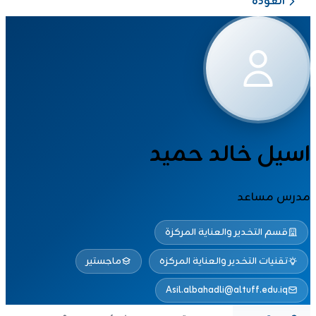
العودة
اسيل خالد حميد
مدرس مساعد
قسم التخدير والعناية المركزة
تقنيات التخدير والعناية المركزه
ماجستير
Asil.albahadli@altuff.edu.iq