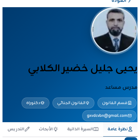
العودة
يحيى جليل خضير الكلابي
مدرس مساعد
قسم القانون
القانون الجنائي
دكتوراه
gxvdcvbn@gmail.com
نظرة عامة
السيرة الذاتية
الأبحاث
التدريس